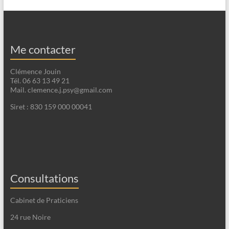
Me contacter
Clémence Jouin
Tél. 06 63 13 49 21
Mail. clemence.j.psy@gmail.com
Siret : 830 159 000 00041
Consultations
Cabinet de Praticiens
24 rue Noire