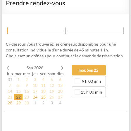
Prendre rendez-vous
Ci-dessous vous trouverez les créneaux disponibles pour une
consultation individuelle d'une durée de 45 minutes à 1h.
Choisissez un créneau pour continuer la demande de réservation.
Sep 2026
mar, Sep 22
lun
mar
mer
jeu
ven
sam
dim
31
1
2
3
4
5
6
9 h 00 min
7
8
9
10
11
12
13
14
15
16
17
18
19
20
13 h 00 min
21
22
23
24
25
26
27
28
29
30
1
2
3
4